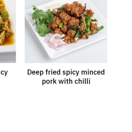
icy
Deep fried spicy minced
pork with chilli