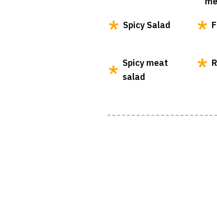
me
Spicy Salad
F
Spicy meat
R
salad