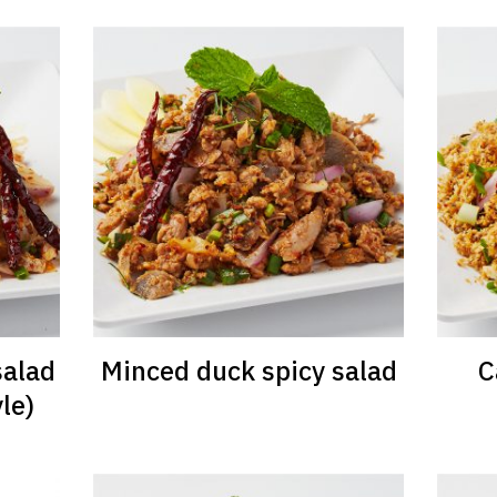
Search
Search
for:
salad
Minced duck spicy salad
C
le)