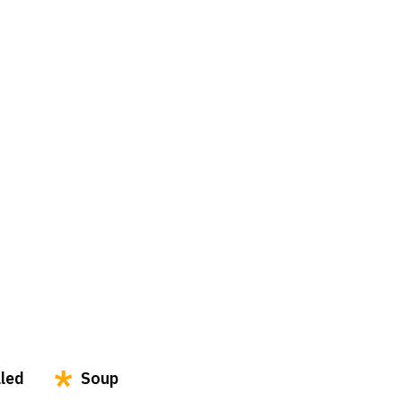
lled
Soup