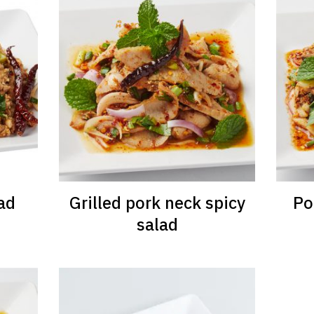
ad
Grilled pork neck spicy
Po
salad