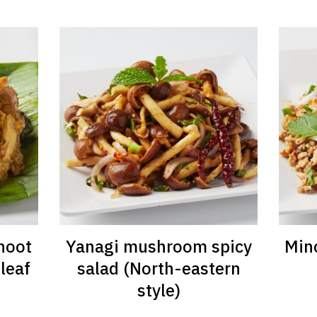
hoot
Yanagi mushroom spicy
Minc
leaf
salad (North-eastern
style)