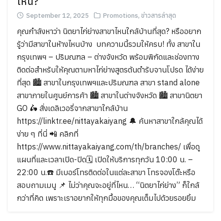
ไหน?
September 12, 2025
Promotions
,
ข่าวสารล่าสุด
คุณกำลังหาว่า นิตยาไก่ย่างสาขาไหนใกล้บ้านที่สุด? หรืออยาก
รู้ว่ามีสาขาในห้างไหนบ้าง บทความนี้รวมให้ครบ! ทั้ง สาขาใน
กรุงเทพฯ – ปริมณฑล – ต่างจังหวัด พร้อมพิกัดและช่องทาง
ติดต่อสำหรับให้คุณตามหาไก่ย่างสูตรต้นตำรับจานโปรด ได้ง่าย
ที่สุด 🏙 สาขาในกรุงเทพฯและปริมณฑล สาขา stand alone
สาขาภายในศูนย์การค้า 🏙 สาขาในต่างจังหวัด 🏙 สาขานิตยา
GO 🛵 สั่งเดลิเวอรี่จากสาขาใกล้บ้าน
https://linktr.ee/nittayakaiyang 🔔 ค้นหาสาขาใกล้คุณได้
ง่าย ๆ ที่นี่ 📲 คลิกที่
https://www.nittayakaiyang.com/th/branches/ เพื่อดู
แผนที่และเวลาเปิด-ปิด🗓 เปิดให้บริการทุกวัน 10:00 น. –
22:00 น.☎️ มีเบอร์โทรติดต่อในแต่ละสาขา โทรจองโต๊ะหรือ
Search
สอบถามเมนู 📌 ไม่ว่าคุณจะอยู่ที่ไหน… “นิตยาไก่ย่าง” ก็ใกล้
Search
for:
กว่าที่คิด เพราะเราอยากให้ทุกมื้อของคุณเต็มไปด้วยรอยยิ้ม