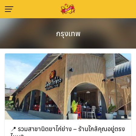
Skip
to
content
กรุงเทพ
📍 รวมสาขานิตยาไก่ย่าง – ร้านใกล้คุณอยู่ตรง