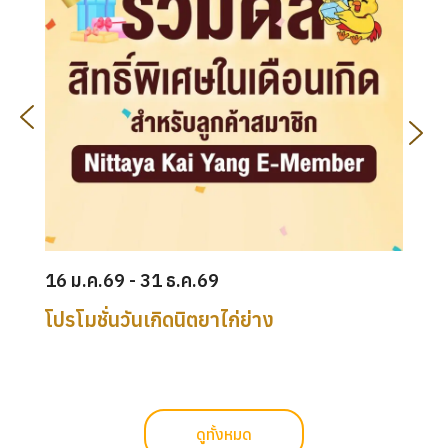
ตำ
16 ม.ค.69 - 31 ธ.ค.69
โปรโมชั่นวันเกิดนิตยาไก่ย่าง
ดูทั้งหมด