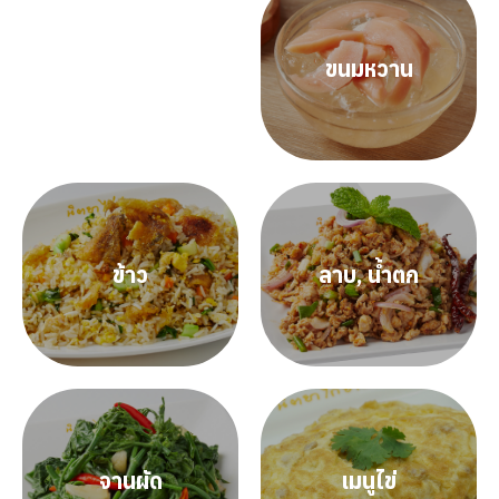
เครื่องดื่ม
ขนมหวาน
Search
Search
for:
ข้าว
ลาบ, น้ำตก
จานผัด
เมนูไข่