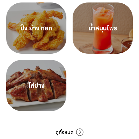
ปิ้ง ย่าง ทอด
น้ำสมุนไพร
ไก่ย่าง
ดูทั้งหมด