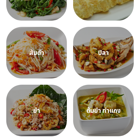
ส้มตำ
ปลา
ยำ
ต้มยำ ทำแกง