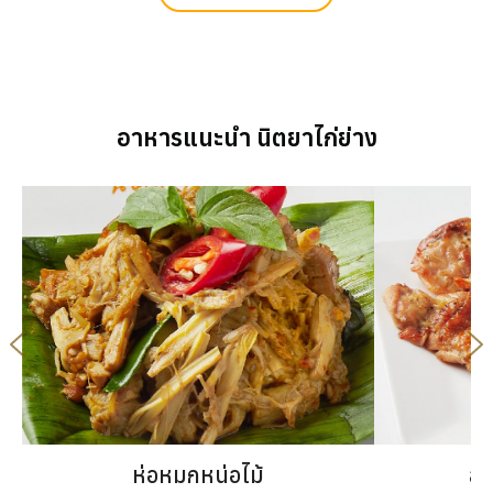
อาหารแนะนำ นิตยาไก่ย่าง
ห่อหมกหน่อไม้
สะ