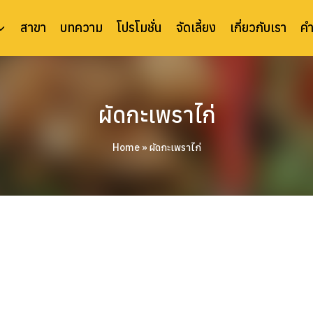
สาขา
บทความ
โปรโมชั่น
จัดเลี้ยง
เกี่ยวกับเรา
ค
ผัดกะเพราไก่
Home
»
ผัดกะเพราไก่