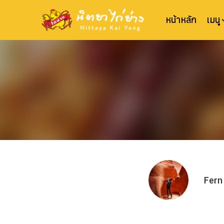
Skip
to
หน้าหลัก
เมนู
content
Fern