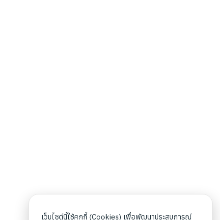
เว็บไซต์นี้ใช้คุกกี้ (Cookies) เพื่อพัฒนาประสบการณ์