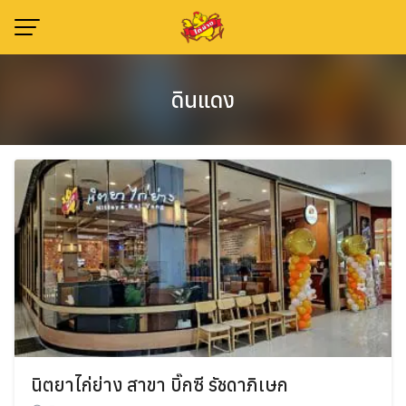
Skip
to
content
ดินแดง
นิตยาไก่ย่าง สาขา บิ๊กซี รัชดาภิเษก