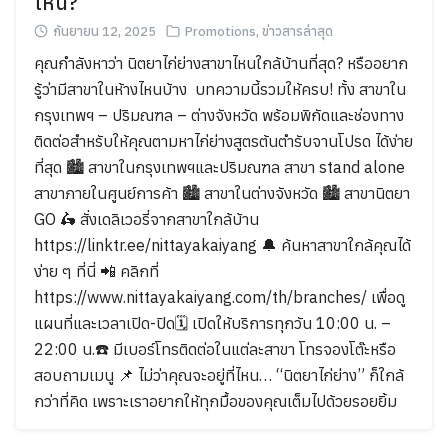
ไหน?
กันยายน 12, 2025
Promotions
,
ข่าวสารล่าสุด
คุณกำลังหาว่า นิตยาไก่ย่างสาขาไหนใกล้บ้านที่สุด? หรืออยาก
รู้ว่ามีสาขาในห้างไหนบ้าง บทความนี้รวมให้ครบ! ทั้ง สาขาใน
กรุงเทพฯ – ปริมณฑล – ต่างจังหวัด พร้อมพิกัดและช่องทาง
ติดต่อสำหรับให้คุณตามหาไก่ย่างสูตรต้นตำรับจานโปรด ได้ง่าย
ที่สุด 🏙 สาขาในกรุงเทพฯและปริมณฑล สาขา stand alone
สาขาภายในศูนย์การค้า 🏙 สาขาในต่างจังหวัด 🏙 สาขานิตยา
GO 🛵 สั่งเดลิเวอรี่จากสาขาใกล้บ้าน
https://linktr.ee/nittayakaiyang 🔔 ค้นหาสาขาใกล้คุณได้
ง่าย ๆ ที่นี่ 📲 คลิกที่
https://www.nittayakaiyang.com/th/branches/ เพื่อดู
แผนที่และเวลาเปิด-ปิด🗓 เปิดให้บริการทุกวัน 10:00 น. –
22:00 น.☎️ มีเบอร์โทรติดต่อในแต่ละสาขา โทรจองโต๊ะหรือ
Search
สอบถามเมนู 📌 ไม่ว่าคุณจะอยู่ที่ไหน… “นิตยาไก่ย่าง” ก็ใกล้
Search
for:
กว่าที่คิด เพราะเราอยากให้ทุกมื้อของคุณเต็มไปด้วยรอยยิ้ม