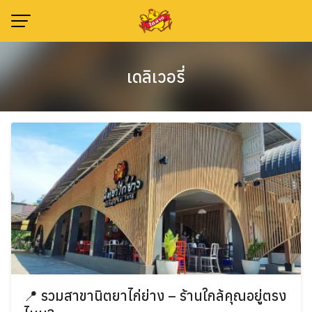
Skip
to
content
เดลิเวอรี่
📍 รวมสาขานิตยาไก่ย่าง – ร้านใกล้คุณอยู่ตรง