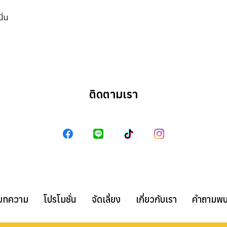
ั่น
ติดตามเรา
บทความ
โปรโมชั่น
จัดเลี้ยง
เกี่ยวกับเรา
คำถามพบ