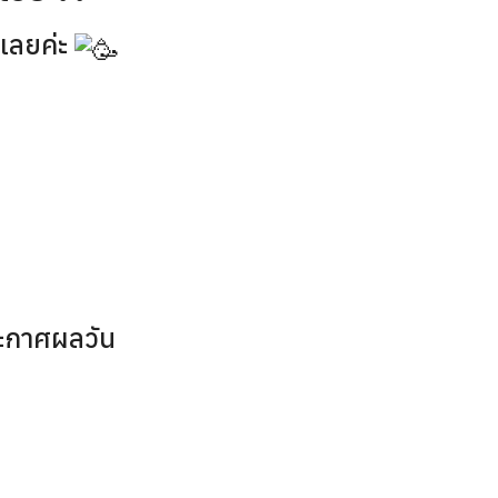
เลยค่ะ
ประกาศผลวัน