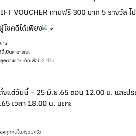
 GIFT VOUCHER ทานฟรี 300 บาท 5 รางวัล ไป
Search
Search
for:
ผู้โชคดีได้เพียง
ย่าง
์นี้เป็นสาธารณะ
้ถูกต้องและแท็คเพื่อน 2 ท่าน
้ตั้งแต่วันนี้ – 25 มิ.ย.65 ตอน 12.00 น. และ
.ย.65 เวลา 18.00 น. นะคะ
ของทุกคนในครอบครัว