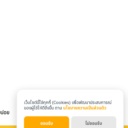
เว็บไซต์นี้ใช้คุกกี้ (Cookies) เพื่อพัฒนาประสบการณ์
ของผู้ใช้ให้ดียิ่งขึ้น ตาม
นโยบายความเป็นส่วนตัว
บ่อย
ติดต่อเรา
ยอมรับ
ไม่ยอมรับ