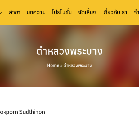
สาขา
บทความ
โปรโมชั่น
จัดเลี้ยง
เกี่ยวกับเรา
ค
ตำหลวงพระบาง
Home
»
ตำหลวงพระบาง
okporn Sudthinon