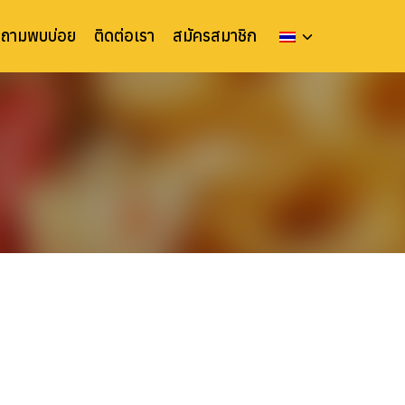
ำถามพบบ่อย
ติดต่อเรา
สมัครสมาชิก